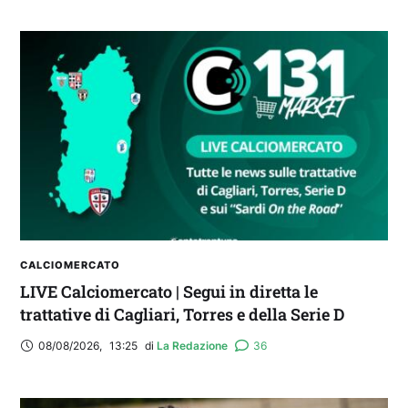
FANTA 131 LIVE | La nuova stagione al
fantacalcio: le novità di Fanta 131 e chi
acquistare
CALCIOMERCATO
LIVE Calciomercato | Segui in diretta le
trattative di Cagliari, Torres e della Serie D
08/08/2026
,
13:25
di 
La Redazione
36