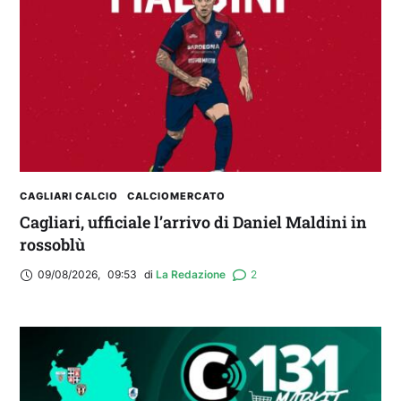
2° TROFEO RIVA | IL POST-PARTITA: commenta
con noi il match tra Cagliari e Nizza
CAGLIARI CALCIO
CALCIOMERCATO
Cagliari, ufficiale l’arrivo di Daniel Maldini in
rossoblù
09/08/2026
,
09:53
di 
La Redazione
2