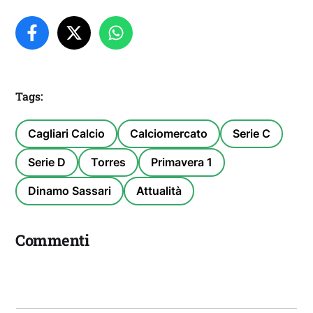
Tags:
Cagliari Calcio
Calciomercato
Serie C
Serie D
Torres
Primavera 1
Dinamo Sassari
Attualità
Commenti