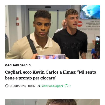
2° TROFEO RIVA | IL POST-PARTITA: commenta
con noi il match tra Cagliari e Nizza
CAGLIARI CALCIO
Cagliari, ecco Kevin Carlos a Elmas: “Mi sento
bene e pronto per giocare”
09/08/2026
,
00:17
di 
Federico Cogoni
2