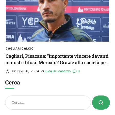
CAGLIARI CALCIO
Cagliari, Pisacane: “Importante vincere davanti
ai nostri tifosi. Mercato? Grazie alla società per
il triplo colpo”
08/08/2026
,
23:54
di 
Luca Di Leonardo
0
Cerca