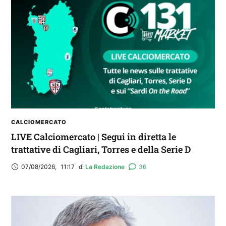
Balliana: “Firmare con la Bora è come andare al
Real Madrid. Ora obiettivo Lunigiana”
CALCIOMERCATO
LIVE Calciomercato | Segui in diretta le
trattative di Cagliari, Torres e della Serie D
07/08/2026
,
11:17
di 
La Redazione
36