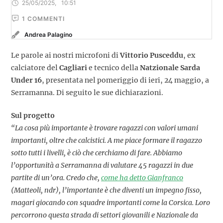
25/05/2025
,
10:51
1
 COMMENTI
Andrea Palagino
Le parole ai nostri microfoni di
Vittorio Pusceddu
, ex
calciatore del
Cagliari
e tecnico della
Natzionale Sarda
Under 16
, presentata nel pomeriggio di ieri, 24 maggio, a
Serramanna. Di seguito le sue dichiarazioni.
Sul progetto
“La cosa più importante è trovare ragazzi con valori umani
importanti, oltre che calcistici. A me piace formare il ragazzo
sotto tutti i livelli, è ciò che cerchiamo di fare. Abbiamo
l’opportunità a Serramanna di valutare 45 ragazzi in due
partite di un’ora. Credo che,
come ha detto Gianfranco
(Matteoli, ndr), l’importante è che diventi un impegno fisso,
magari giocando con squadre importanti come la Corsica. Loro
percorrono questa strada di settori giovanili e Nazionale da