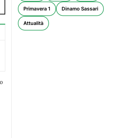
Primavera 1
Dinamo Sassari
Attualità
o