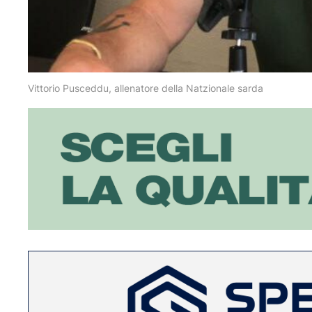
Vittorio Pusceddu, allenatore della Natzionale sarda