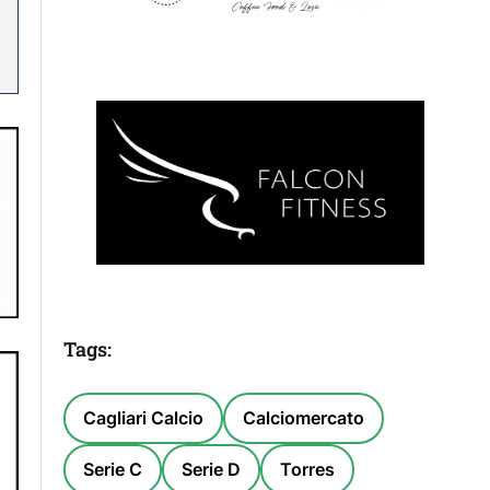
Tags:
Cagliari Calcio
Calciomercato
Serie C
Serie D
Torres