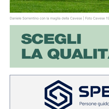
Daniele Sorrentino con la maglia della Cavese | Foto Cavese 1