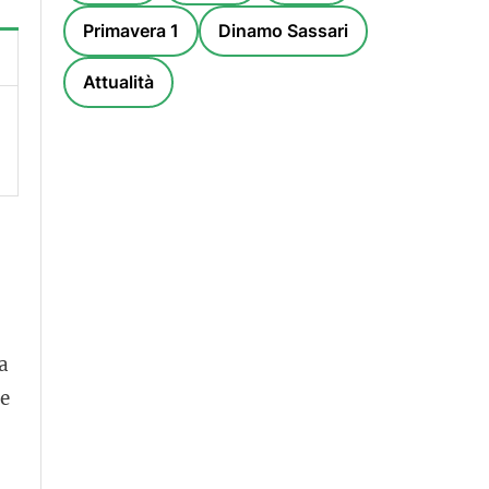
Primavera 1
Dinamo Sassari
Attualità
a
te