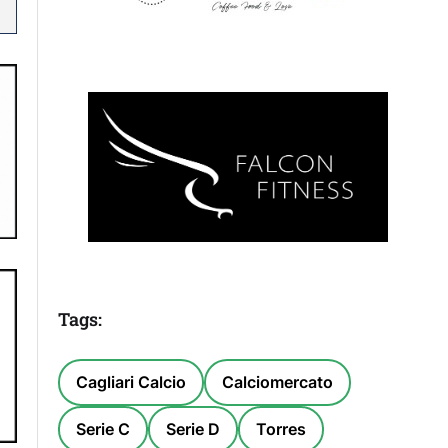
Tags:
Cagliari Calcio
Calciomercato
Serie C
Serie D
Torres