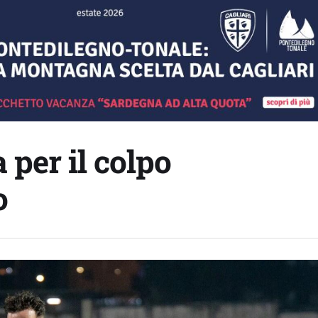
 per il colpo
o