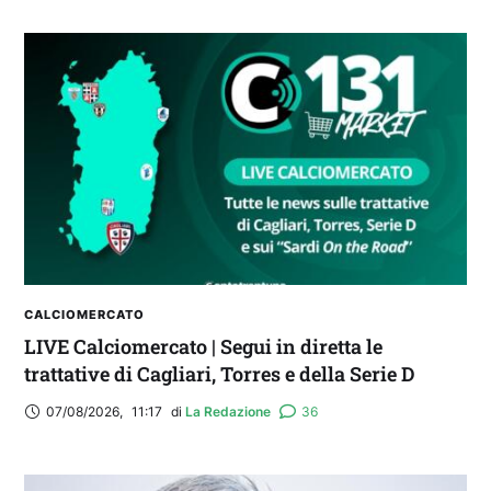
Balliana: “Firmare con la Bora è come andare al
Real Madrid. Ora obiettivo Lunigiana”
CALCIOMERCATO
LIVE Calciomercato | Segui in diretta le
trattative di Cagliari, Torres e della Serie D
07/08/2026
,
11:17
di 
La Redazione
36