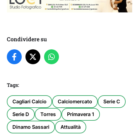
Condividere su
Tags:
Cagliari Calcio
Calciomercato
Serie C
Serie D
Torres
Primavera 1
Dinamo Sassari
Attualità