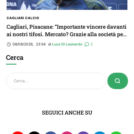
CAGLIARI CALCIO
Cagliari, Pisacane: “Importante vincere davanti
ai nostri tifosi. Mercato? Grazie alla società per
il triplo colpo”
08/08/2026
,
23:54
di 
Luca Di Leonardo
2
Cerca
SEGUICI ANCHE SU