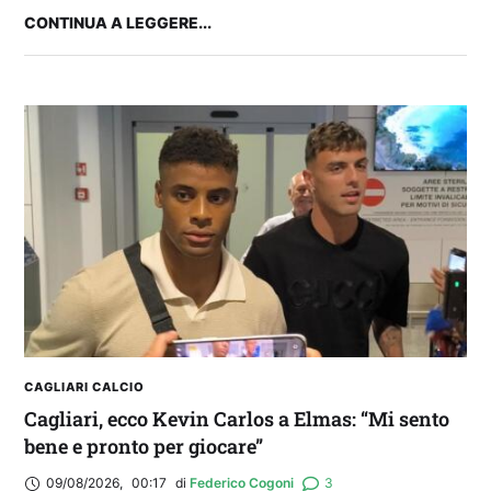
CONTINUA A LEGGERE...
2° TROFEO RIVA | IL POST-PARTITA: commenta
con noi il match tra Cagliari e Nizza
CAGLIARI CALCIO
Cagliari, ecco Kevin Carlos a Elmas: “Mi sento
bene e pronto per giocare”
09/08/2026
,
00:17
di 
Federico Cogoni
3