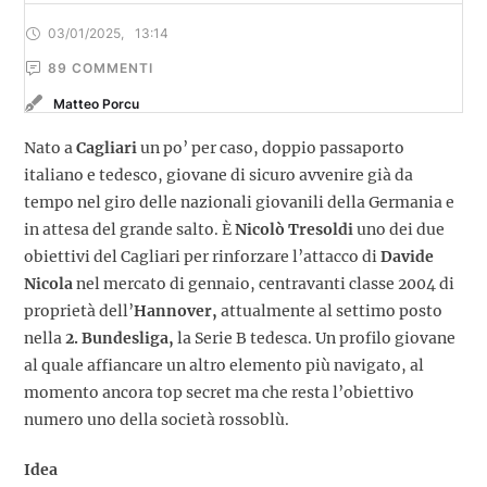
03/01/2025
,
13:14
89
 COMMENTI
Matteo Porcu
Nato a
Cagliari
un po’ per caso, doppio passaporto
italiano e tedesco, giovane di sicuro avvenire già da
tempo nel giro delle nazionali giovanili della Germania e
in attesa del grande salto. È
Nicolò Tresoldi
uno dei due
obiettivi del Cagliari per rinforzare l’attacco di
Davide
Nicola
nel mercato di gennaio, centravanti classe 2004 di
proprietà dell’
Hannover,
attualmente al settimo posto
nella
2. Bundesliga,
la Serie B tedesca. Un profilo giovane
al quale affiancare un altro elemento più navigato, al
momento ancora top secret ma che resta l’obiettivo
numero uno della società rossoblù.
Idea