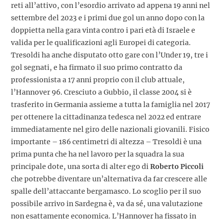
reti all’attivo, con l’esordio arrivato ad appena 19 anni nel
settembre del 2023 e i primi due gol un anno dopo con la
doppietta nella gara vinta contro i pari età di Israele e
valida per le qualificazioni agli Europei di categoria.
Tresoldi ha anche disputato otto gare con l’Under 19, tre i
gol segnati, e ha firmato il suo primo contratto da
professionista a 17 anni proprio con il club attuale,
l’Hannover 96. Cresciuto a Gubbio, il classe 2004 si è
trasferito in Germania assieme a tutta la famiglia nel 2017
per ottenere la cittadinanza tedesca nel 2022 ed entrare
immediatamente nel giro delle nazionali giovanili. Fisico
importante – 186 centimetri di altezza – Tresoldi è una
prima punta che ha nel lavoro per la squadra la sua
principale dote, una sorta di alter ego di
Roberto Piccoli
che potrebbe diventare un’alternativa da far crescere alle
spalle dell’attaccante bergamasco. Lo scoglio per il suo
possibile arrivo in Sardegna è, va da sé, una valutazione
non esattamente economica. L’Hannover ha fissato in