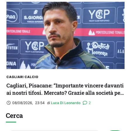
CAGLIARI CALCIO
Cagliari, Pisacane: “Importante vincere davanti
ai nostri tifosi. Mercato? Grazie alla società per
il triplo colpo”
08/08/2026
,
23:54
di 
Luca Di Leonardo
2
Cerca