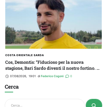
COSTA ORIENTALE SARDA
Cos, Demontis: “Fiducioso per la nuova
stagione, Bari Sardo diventi il nostro fortino. E
occhio all’Ossese”
07/08/2026
,
19:01
di 
Federico Cogoni
0
Cerca