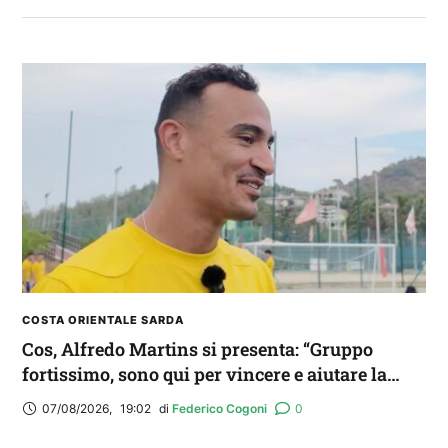
FANTA 131 LIVE | La nuova stagione al
fantacalcio: le novità di Fanta 131 e chi
acquistare
COSTA ORIENTALE SARDA
Cos, Alfredo Martins si presenta: “Gruppo
fortissimo, sono qui per vincere e aiutare la
squadra. Idolo? Mi ispiro a Romario”
07/08/2026
,
19:02
di 
Federico Cogoni
0