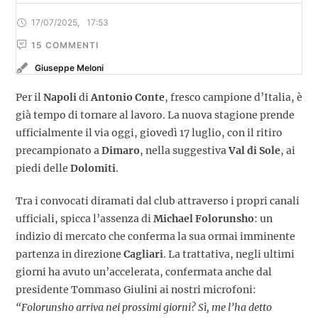
17/07/2025
,
17:53
15
 COMMENTI
Giuseppe Meloni
Per il
Napoli
di
Antonio Conte
, fresco campione d’Italia, è
già tempo di tornare al lavoro. La nuova stagione prende
ufficialmente il via oggi, giovedì 17 luglio, con il ritiro
precampionato a
Dimaro
, nella suggestiva
Val di Sole
, ai
piedi delle
Dolomiti
.
Tra i convocati diramati dal club attraverso i propri canali
ufficiali, spicca l’assenza di
Michael Folorunsho
: un
indizio di mercato che conferma la sua ormai imminente
partenza in direzione
Cagliari
. La trattativa, negli ultimi
giorni ha avuto un’accelerata, confermata anche dal
presidente Tommaso Giulini ai nostri microfoni:
“Folorunsho arriva nei prossimi giorni? Sì, me l’ha detto