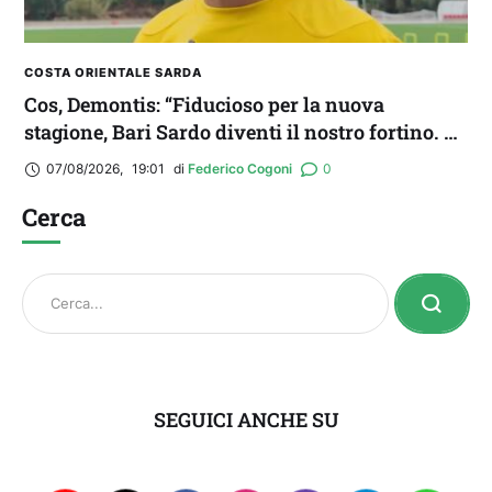
COSTA ORIENTALE SARDA
Cos, Demontis: “Fiducioso per la nuova
stagione, Bari Sardo diventi il nostro fortino. E
occhio all’Ossese”
07/08/2026
,
19:01
di 
Federico Cogoni
0
Cerca
SEGUICI ANCHE SU