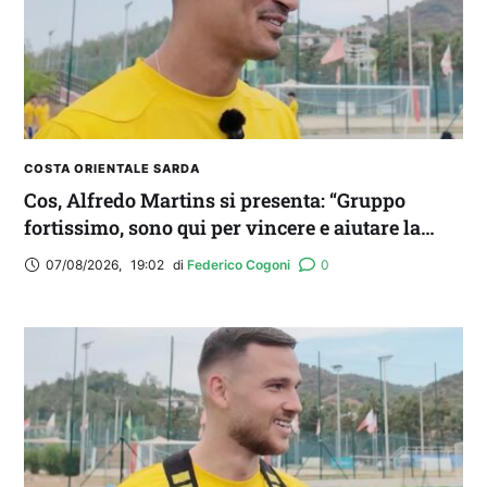
acquistare
COSTA ORIENTALE SARDA
Cos, Alfredo Martins si presenta: “Gruppo
fortissimo, sono qui per vincere e aiutare la
squadra. Idolo? Mi ispiro a Romario”
07/08/2026
,
19:02
di 
Federico Cogoni
0