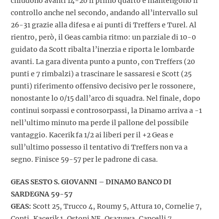
chiudono avanti 14-20 il primo quarto e mantengono il
controllo anche nel secondo, andando all’intervallo sul
26-31 grazie alla difesa e ai punti di Treffers e Turel. Al
rientro, però, il Geas cambia ritmo: un parziale di 10-0
guidato da Scott ribalta l’inerzia e riporta le lombarde
avanti. La gara diventa punto a punto, con Treffers (20
punti e 7 rimbalzi) a trascinare le sassaresi e Scott (25
punti) riferimento offensivo decisivo per le rossonere,
nonostante lo 0/15 dall’arco di squadra. Nel finale, dopo
continui sorpassi e controsorpassi, la Dinamo arriva a -1
nell’ultimo minuto ma perde il pallone del possibile
vantaggio. Kacerik fa 1/2 ai liberi per il +2 Geas e
sull’ultimo possesso il tentativo di Treffers non va a
segno. Finisce 59-57 per le padrone di casa.
GEAS SESTO S. GIOVANNI – DINAMO BANCO DI
SARDEGNA 59-57
GEAS:
Scott 25, Trucco 4, Roumy 5, Attura 10, Cornelie 7,
Conti, Kacerik 1, Ostoni NE, Osazuwa, Cancelli 7.