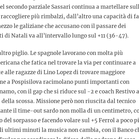
del secondo parziale Sassari continua a martellare sul
 raccogliere più rimbalzi, dall’altro una capacità di fa
ezzo le galiziane che accusano con il passare dei
 di Natali va all’intervallo lungo sul +11 (36-47).
 altro piglio. Le spagnole lavorano con molta più
ricana che fatica nel trovare la via per continuare a
e alle ragazze di Lino Lopez di trovare maggiore
sieme a Pospisilova racimolano punti importanti con
namo, con il gap che si riduce sul -2 e coach Restivo 
a della scossa. Missione però non riuscita dal tecnico
tante il time-out sardo non molla di un centimetro, c
o del sorpasso e facendo volare sul +5 Ferrol a poco p
gli ultimi minuti la musica non cambia, con il Banco c