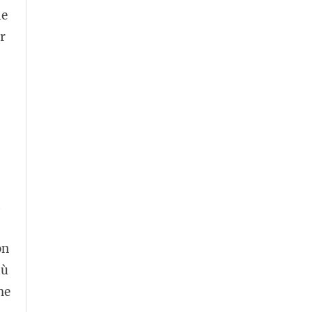
le
r
a
on
iù
he