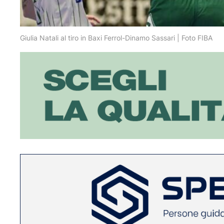
Giulia Natali al tiro in Baxi Ferrol-Dinamo Sassari | Foto FIBA