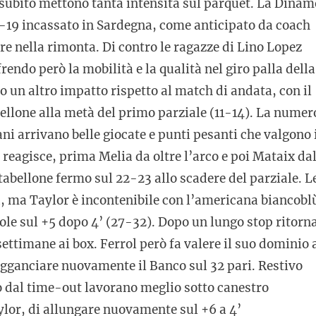
a subito mettono tanta intensità sul parquet. La Dinam
-19 incassato in Sardegna, come anticipato da coach
ere nella rimonta. Di contro le ragazze di Lino Lopez
rendo però la mobilità e la qualità nel giro palla della
un altro impatto rispetto al match di andata, con il
bellone alla metà del primo parziale (11-14). La numer
i arrivano belle giocate e punti pesanti che valgono 
l reagisce, prima Melia da oltre l’arco e poi Mataix da
 tabellone fermo sul 22-23 allo scadere del parziale. L
tà, ma Taylor è incontenibile con l’americana biancobl
ole sul +5 dopo 4’ (27-32). Dopo un lungo stop ritorn
ettimane ai box. Ferrol però fa valere il suo dominio 
agganciare nuovamente il Banco sul 32 pari. Restivo
no dal time-out lavorano meglio sotto canestro
aylor, di allungare nuovamente sul +6 a 4’