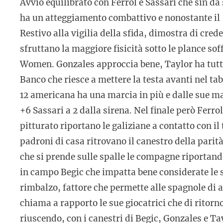
Avvio equilibrato con Ferrol e Sassari che sin d
ha un atteggiamento combattivo e nonostante il 
Restivo alla vigilia della sfida, dimostra di cred
sfruttano la maggiore fisicità sotto le plance soff
Women. Gonzales approccia bene, Taylor ha tutto 
Banco che riesce a mettere la testa avanti nel ta
12 americana ha una marcia in più e dalle sue man
+6 Sassari a 2 dalla sirena. Nel finale però Ferro
pitturato riportano le galiziane a contatto con il
padroni di casa ritrovano il canestro della pari
che si prende sulle spalle le compagne riportand
in campo Begic che impatta bene considerate le s
rimbalzo, fattore che permette alle spagnole di 
chiama a rapporto le sue giocatrici che di ritor
riuscendo, con i canestri di Begic, Gonzales e T