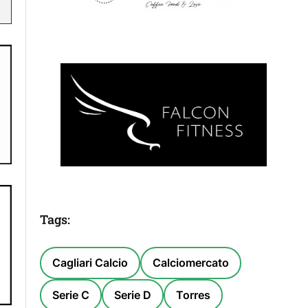
Tags:
Cagliari Calcio
Calciomercato
Serie C
Serie D
Torres