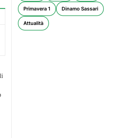
Primavera 1
Dinamo Sassari
Attualità
li
0