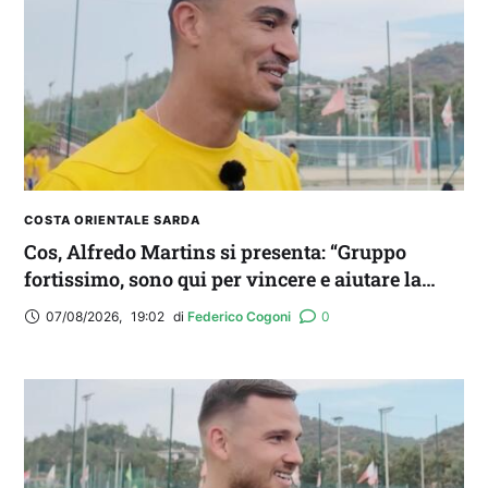
COSTA ORIENTALE SARDA
Cos, Alfredo Martins si presenta: “Gruppo
fortissimo, sono qui per vincere e aiutare la
squadra. Idolo? Mi ispiro a Romario”
07/08/2026
,
19:02
di 
Federico Cogoni
0