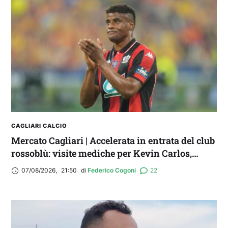
FANTA 131 LIVE | La nuova stagione al
fantacalcio: le novità di Fanta 131 e chi
acquistare
CAGLIARI CALCIO
Mercato Cagliari | Accelerata in entrata del club
rossoblù: visite mediche per Kevin Carlos,
Maldini e Aurelio
07/08/2026
,
21:50
di 
Federico Cogoni
22