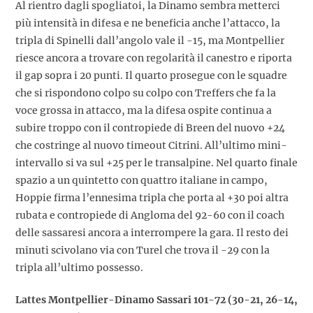
Al rientro dagli spogliatoi, la Dinamo sembra metterci
più intensità in difesa e ne beneficia anche l’attacco, la
tripla di Spinelli dall’angolo vale il -15, ma Montpellier
riesce ancora a trovare con regolarità il canestro e riporta
il gap sopra i 20 punti. Il quarto prosegue con le squadre
che si rispondono colpo su colpo con Treffers che fa la
voce grossa in attacco, ma la difesa ospite continua a
subire troppo con il contropiede di Breen del nuovo +24
che costringe al nuovo timeout Citrini. All’ultimo mini-
intervallo si va sul +25 per le transalpine. Nel quarto finale
spazio a un quintetto con quattro italiane in campo,
Hoppie firma l’ennesima tripla che porta al +30 poi altra
rubata e contropiede di Angloma del 92-60 con il coach
delle sassaresi ancora a interrompere la gara. Il resto dei
minuti scivolano via con Turel che trova il -29 con la
tripla all’ultimo possesso.
Lattes Montpellier-Dinamo Sassari 101-72 (30-21, 26-14,