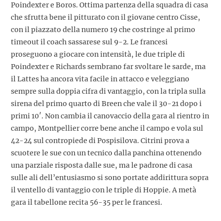
Poindexter e Boros. Ottima partenza della squadra di casa
che sfrutta bene il pitturato con il giovane centro Cisse,
con il piazzato della numero 19 che costringe al primo
timeout il coach sassarese sul 9-2. Le francesi
proseguono a giocare con intensità, le due triple di
Poindexter e Richards sembrano far svoltare le sarde, ma
il Lattes ha ancora vita facile in attacco e veleggiano
sempre sulla doppia cifra di vantaggio, con la tripla sulla
sirena del primo quarto di Breen che vale il 30-21 dopo i
primi 10′. Non cambia il canovaccio della gara al rientro in
campo, Montpellier corre bene anche il campo e vola sul
42-24 sul contropiede di Pospisilova. Citrini prova a
scuotere le sue con un tecnico dalla panchina ottenendo
una parziale risposta dalle sue, ma le padrone di casa
sulle ali dell’entusiasmo si sono portate addirittura sopra
il ventello di vantaggio con le triple di Hoppie. A metà
gara il tabellone recita 56-35 per le francesi.