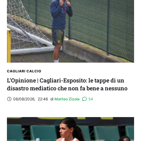
Balliana: “Firmare con la Bora è come andare al
Real Madrid. Ora obiettivo Lunigiana”
CAGLIARI CALCIO
L’Opinione | Cagliari-Esposito: le tappe di un
disastro mediatico che non fa bene a nessuno
06/08/2026
,
22:46
di 
Matteo Zizola
54