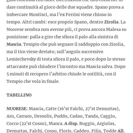
dare continuità al gioco delle due squadre. Spano prova a
imbeccare Montisci, ma l’ex Ferrini viene chiuso in
tempo. Altri cambi: esce proprio Spano, dentro
Zirolia
. La
Nuorese sembra non averne più, ci prova ancora Malesa su
punizione: palla a giro che sfiora il palo alla sinistra di
Mascia
. Tempio che può segnare il raddoppio con Zirolia,
ma il tiro viene deviato; sull’angolo successivo
Lemiechevsky di testa sfiora il palo, e poco dopo lo stesso
attaccante può chiudere l’incontro ma Mascia salva. Dopo
5 minuti di recupero l’arbitro chiude le ostilità, con il
Tempio che vola in finale.
TABELLINO
NUORESE
: Mascia, Catte (16’st Falchi, 27’st Demurtas),
Aru, Carraro, Dessolis, Puddu, Cadau, Tanda, Caggiu,
Cocco (22’st Cossu), Manca.
A disp.
Ruggiu, Argiolas,
Demurtas, Falchi, Cossu, Floris, Caddeo, Filia, Todde
All.