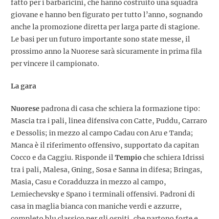
fatto per i barbaricini, che hanno costruito una squadra
giovane e hanno ben figurato per tutto l’anno, sognando
anche la promozione diretta per larga parte di stagione.
Le basi per un futuro importante sono state messe, il
prossimo anno la Nuorese sarà sicuramente in prima fila
per vincere il campionato.
La gara
Nuorese
padrona di casa che schiera la formazione tipo:
Mascia tra i pali, linea difensiva con Catte, Puddu, Carraro
e Dessolis; in mezzo al campo Cadau con Aru e Tanda;
Manca è il riferimento offensivo, supportato da capitan
Cocco e da Caggiu. Risponde il
Tempio
che schiera Idrissi
tra i pali, Malesa, Gning, Sosa e Sanna in difesa; Bringas,
Masia, Casu e Coradduzza in mezzo al campo,
Lemiechevsky e Spano i terminali offensivi. Padroni di
casa in maglia bianca con maniche verdi e azzurre,
completo blu classico per gli ospiti, che partono forte e