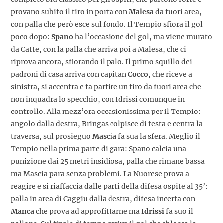
provano subito il tiro in porta con
Malesa
da fuori area,
con palla che però esce sul fondo. Il Tempio sfiora il gol
poco dopo:
Spano
ha l’occasione del gol, ma viene murato
da Catte, con la palla che arriva poi a Malesa, che ci
riprova ancora, sfiorando il palo. Il primo squillo dei
padroni di casa arriva con capitan
Cocco
, che riceve a
sinistra, si accentra e fa partire un tiro da fuori area che
non inquadra lo specchio, con Idrissi comunque in
controllo. Alla mezz’ora occasionissima per il Tempio:
angolo dalla destra, Bringas colpisce di testa e centra la
traversa, sul prosieguo
Mascia
fa sua la sfera. Meglio il
Tempio nella prima parte di gara: Spano calcia una
punizione dai 25 metri insidiosa, palla che rimane bassa
ma Mascia para senza problemi. La Nuorese prova a
reagire e si riaffaccia dalle parti della difesa ospite al 35’:
palla in area di Caggiu dalla destra, difesa incerta con
Manca
che prova ad approfittarne ma
Idrissi
fa suo il