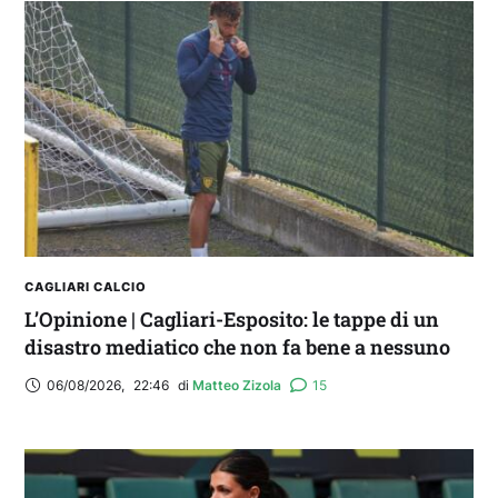
Balliana: “Firmare con la Bora è come andare al
Real Madrid. Ora obiettivo Lunigiana”
CAGLIARI CALCIO
L’Opinione | Cagliari-Esposito: le tappe di un
disastro mediatico che non fa bene a nessuno
06/08/2026
,
22:46
di 
Matteo Zizola
15