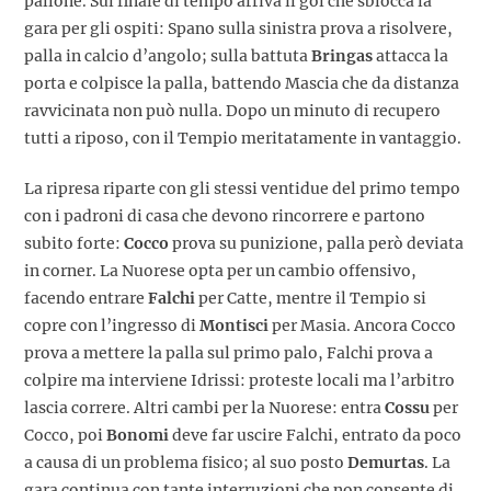
pallone. Sul finale di tempo arriva il gol che sblocca la
gara per gli ospiti: Spano sulla sinistra prova a risolvere,
palla in calcio d’angolo; sulla battuta
Bringas
attacca la
porta e colpisce la palla, battendo Mascia che da distanza
ravvicinata non può nulla. Dopo un minuto di recupero
tutti a riposo, con il Tempio meritatamente in vantaggio.
La ripresa riparte con gli stessi ventidue del primo tempo
con i padroni di casa che devono rincorrere e partono
subito forte:
Cocco
prova su punizione, palla però deviata
in corner. La Nuorese opta per un cambio offensivo,
facendo entrare
Falchi
per Catte, mentre il Tempio si
copre con l’ingresso di
Montisci
per Masia. Ancora Cocco
prova a mettere la palla sul primo palo, Falchi prova a
colpire ma interviene Idrissi: proteste locali ma l’arbitro
lascia correre. Altri cambi per la Nuorese: entra
Cossu
per
Cocco, poi
Bonomi
deve far uscire Falchi, entrato da poco
a causa di un problema fisico; al suo posto
Demurtas
. La
gara continua con tante interruzioni che non consente di