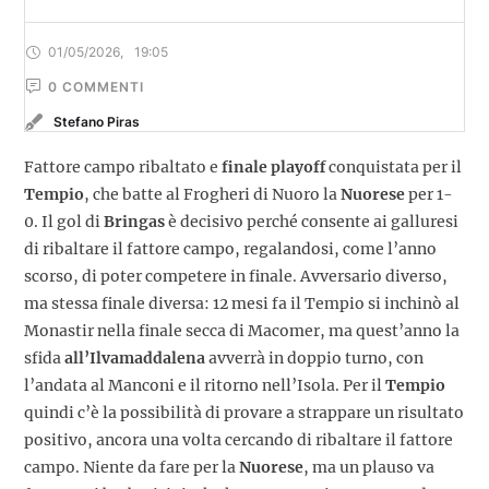
01/05/2026
,
19:05
0
 COMMENTI
Stefano Piras
Fattore campo ribaltato e
finale playoff
conquistata per il
Tempio
, che batte al Frogheri di Nuoro la
Nuorese
per 1-
0. Il gol di
Bringas
è decisivo perché consente ai galluresi
di ribaltare il fattore campo, regalandosi, come l’anno
scorso, di poter competere in finale. Avversario diverso,
ma stessa finale diversa: 12 mesi fa il Tempio si inchinò al
Monastir nella finale secca di Macomer, ma quest’anno la
sfida
all’Ilvamaddalena
avverrà in doppio turno, con
l’andata al Manconi e il ritorno nell’Isola. Per il
Tempio
quindi c’è la possibilità di provare a strappare un risultato
positivo, ancora una volta cercando di ribaltare il fattore
campo. Niente da fare per la
Nuorese
, ma un plauso va