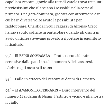
capolista Pescara, grazie alla rete di Varela trova tre punti
preziosissimi che rilanciano i rossoblù nella corsa al
primato. Una gara dominata, giocata con attenzione e in
cui ha in diverse volte avuto la possibilità per
raddoppiare. Una sfida in cui i ragazzi di Alfonso Greco
hanno saputo soffrire in particolare quando gli ospiti in
avvio di ripresa avevano provato a riportare in equilibrio
il risultato.
95′
– 🟥
ESPULSO MASALA –
Proteste considerate
eccessive dalla panchina del numero 8 dei sassaresi.
L’arbitro gli mostra il rosso
93′
– Fallo in attacco del Pescara ai danni di Dametto
92′
– 🟨
AMMONITO FERRARIS –
Duro intervento del
numero 21 ai danni di Nanni, l’arbitro è vicino e gli mostra
il giallo