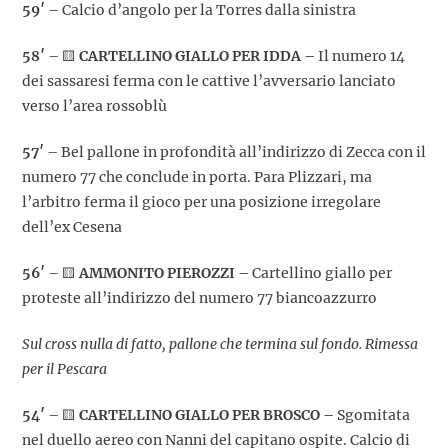
59′
– Calcio d’angolo per la Torres dalla sinistra
58′
– 🟨
CARTELLINO GIALLO PER IDDA –
Il numero 14
dei sassaresi ferma con le cattive l’avversario lanciato
verso l’area rossoblù
57′
– Bel pallone in profondità all’indirizzo di Zecca con il
numero 77 che conclude in porta. Para Plizzari, ma
l’arbitro ferma il gioco per una posizione irregolare
dell’ex Cesena
56′
– 🟨
AMMONITO PIEROZZI –
Cartellino giallo per
proteste all’indirizzo del numero 77 biancoazzurro
Sul cross nulla di fatto, pallone che termina sul fondo. Rimessa
per il Pescara
54′
– 🟨
CARTELLINO GIALLO PER BROSCO –
Sgomitata
nel duello aereo con Nanni del capitano ospite. Calcio di