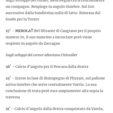
Sugli sviluppi del corner, Bentivegna cerca centralmente
un compagno. Respinge in angolo Guiebre. Sul tiro
successivo dalla bandierina nulla di fatto. Rimessa dal
fondo per la Torres
27′
–
MEROLA!!
Bel filtrante di Cangiano per il proprio
numero 10, il suo mancino a incrociare però viene
respinto in angolo da Zaccagno
Sugli sviluppi del corner allontana Fishnaller
26′
– Calcio d’angolo per il Pescara dalla destra
23′
– Errore in fase di disimpegno di Plizzari, sul pallone
arriva Guiebre che serve centralmente Varela. La sua
conclusione di testa però esce ampiamente alta sopra la
traversa
21′
– Calcio d’angolo dalla destra conquistato da Varela,