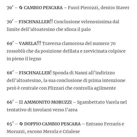
70′
– 🔄
CAMBIO PESCARA –
Fuori Pierozzi, dentro Staver
70′
–
FISCHNALLER!!
Conclusione velenosissima dal
limite dell’altoatesino che sfiora il palo
69′
–
VARELA!!!
Traversa clamorosa del numero 70
rossoblù che da posizione defilata e ravvicinata colpisce
in pieno il legno
68′
–
FISCHNALLER!
Sponda di Nanni all’indirizzo
dell’altoatesino, la sua conclusione di prima intenzione
però è centrale con Plizzari che controlla agilmente
66′
– 🟨
AMMONITO MORUZZI –
Sgambettato Varela nel
tentativo di involarsi verso l’area
65′
– 🔄
DOPPIO CAMBIO PESCARA –
Entrano Ferraris e
Moruzzi, escono Merola e Crialese