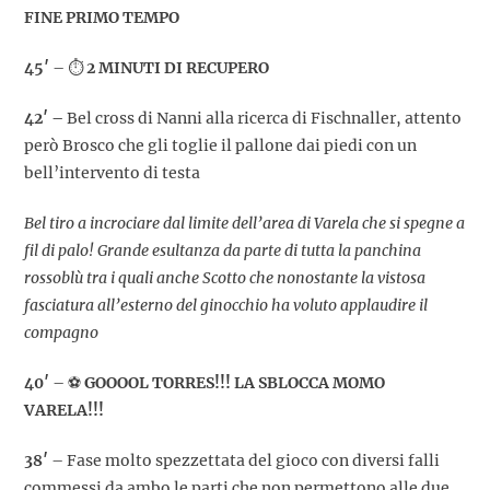
FINE PRIMO TEMPO
45′
– ⏱️
2 MINUTI DI RECUPERO
42′
–
Bel cross di Nanni alla ricerca di Fischnaller, attento
però Brosco che gli toglie il pallone dai piedi con un
bell’intervento di testa
Bel tiro a incrociare dal limite dell’area di Varela che si spegne a
fil di palo! Grande esultanza da parte di tutta la panchina
rossoblù tra i quali anche Scotto che nonostante la vistosa
fasciatura all’esterno del ginocchio ha voluto applaudire il
compagno
40′
– ⚽
GOOOOL TORRES!!! LA SBLOCCA MOMO
VARELA!!!
38′
– Fase molto spezzettata del gioco con diversi falli
commessi da ambo le parti che non permettono alle due