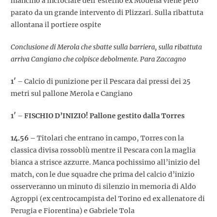
mancino a incrociare dell’esterno ex Modena viene però
parato da un grande intervento di Plizzari. Sulla ribattuta
allontana il portiere ospite
Conclusione di Merola che sbatte sulla barriera, sulla ribattuta
arriva Cangiano che colpisce debolmente. Para Zaccagno
1′
– Calcio di punizione per il Pescara dai pressi dei 25
metri sul pallone Merola e Cangiano
1′
–
FISCHIO D’INIZIO! Pallone gestito dalla Torres
14.56 –
Titolari che entrano in campo, Torres con la
classica divisa rossoblù mentre il Pescara con la maglia
bianca a strisce azzurre. Manca pochissimo all’inizio del
match, con le due squadre che prima del calcio d’inizio
osserveranno un minuto di silenzio in memoria di Aldo
Agroppi (ex centrocampista del Torino ed ex allenatore di
Perugia e Fiorentina) e Gabriele Tola