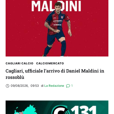
2° TROFEO RIVA | IL POST-PARTITA: commenta
con noi il match tra Cagliari e Nizza
CAGLIARI CALCIO
CALCIOMERCATO
Cagliari, ufficiale l’arrivo di Daniel Maldini in
rossoblù
09/08/2026
,
09:53
di 
La Redazione
1