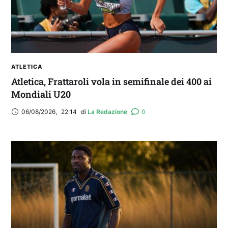
ATLETICA
Atletica, Frattaroli vola in semifinale dei 400 ai
Mondiali U20
06/08/2026
,
22:14
di 
La Redazione
0