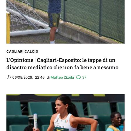
Real Madrid. Ora obiettivo Lunigiana”
CAGLIARI CALCIO
L’Opinione | Cagliari-Esposito: le tappe di un
disastro mediatico che non fa bene a nessuno
06/08/2026
,
22:46
di 
Matteo Zizola
37