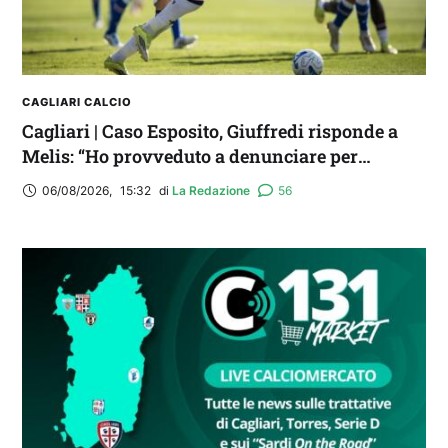
CAGLIARI CALCIO
Cagliari | Caso Esposito, Giuffredi risponde a
Melis: “Ho provveduto a denunciare per
diffamazione aggravata”
06/08/2026
,
15:32
di 
La Redazione
56