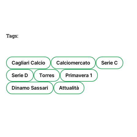
Tags:
Cagliari Calcio
Calciomercato
Serie C
Serie D
Torres
Primavera 1
Dinamo Sassari
Attualità