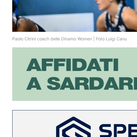
Paolo Citrini coach delle Dinamo Women | Foto Luigi Canu