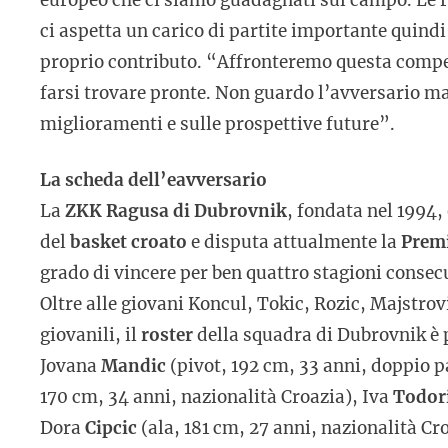
ci aspetta un carico di partite importante quind
proprio contributo. “Affronteremo questa compet
farsi trovare pronte. Non guardo l’avversario ma
miglioramenti e sulle prospettive future”.
La scheda dell’eavversario
La
ZKK Ragusa di Dubrovnik
, fondata nel 1994,
del
basket croato
e disputa attualmente la
Premi
grado di vincere per ben quattro stagioni conse
Oltre alle giovani Koncul, Tokic, Rozic, Majstrov
giovanili, il
roster
della squadra di Dubrovnik è 
Jovana
Mandic
(pivot, 192 cm, 33 anni, doppio
170 cm, 34 anni, nazionalità Croazia), Iva
Todor
Dora
Cipcic
(ala, 181 cm, 27 anni, nazionalità C