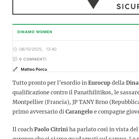
DINAMO WOMEN
08/10/2025
,
13:40
0
 COMMENTI
Matteo Porcu
Tutto pronto per l’esordio in
Eurocup
della
Din
qualificazione contro il Panathilitikos, le sassa
Montpellier (Francia), JP TANY Brno (Repubblica
primo avversario di
Carangelo
e compagne gioved
Il coach
Paolo Citrini
ha parlato così in vista d
europeo che ci siamo guadagnati sul campo. Le