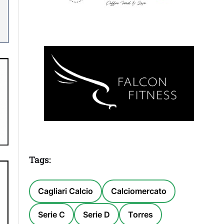
Tags:
Cagliari Calcio
Calciomercato
Serie C
Serie D
Torres