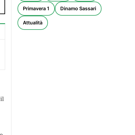
Primavera 1
Dinamo Sassari
Attualità
il
o,