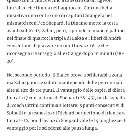
spesso con lucidità vicino a canestro da un’Egwoh
tutt’altro che timida nell’approccio. Con una bella
iniziativa uno contro uno di capitan Carangelo nel
mismatch con l’ex Shepard, la Dinamo mette la testa
avanti sul 16-14. Schio, però, riprende in mano il pallino
nel finale di quarto: la tripla di Laksa e i liberi di Andrè
consentono di piazzare un mini break di 6-2 che
riconsegna il vantaggio alle Orange dopo 10 minuti (18-
20).
Nel secondo periodo, il Banco prova a schierarsi a zona,
ma Schio punisce subito mantenendo delle percentuali
alte al tiro da tre punti. Il vantaggio delle ospiti si dilata
fino al +17 con la firma di Shepard (28-45), ma la squadra
di coach Citrini continua a lottare: 5 punti consecutivi di
Spinelli e un canestro di Richard permettono di rientrare
fino al -12, poi il lay up di Shepard vale le 14 lunghezze di
vantaggio per le scledensi alla pausa lunga.