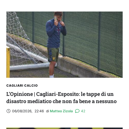
Balliana: “Firmare con la Bora è come andare al
Real Madrid. Ora obiettivo Lunigiana”
CAGLIARI CALCIO
L’Opinione | Cagliari-Esposito: le tappe di un
disastro mediatico che non fa bene a nessuno
06/08/2026
,
22:46
di 
Matteo Zizola
42