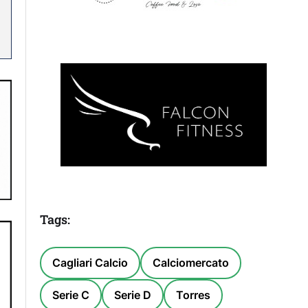
Tags:
Cagliari Calcio
Calciomercato
Serie C
Serie D
Torres