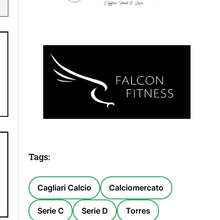
Tags:
Cagliari Calcio
Calciomercato
Serie C
Serie D
Torres