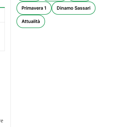
Primavera 1
Dinamo Sassari
Attualità
re