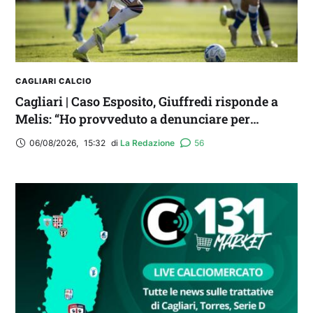
CAGLIARI CALCIO
Cagliari | Caso Esposito, Giuffredi risponde a
Melis: “Ho provveduto a denunciare per
diffamazione aggravata”
06/08/2026
,
15:32
di 
La Redazione
56