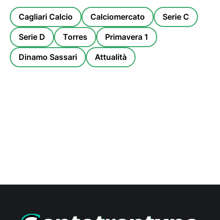
Cagliari Calcio
Calciomercato
Serie C
Serie D
Torres
Primavera 1
Dinamo Sassari
Attualità