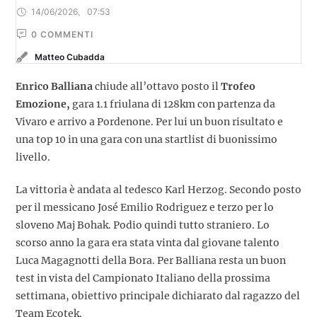
14/06/2026
,
07:53
0
 COMMENTI
Matteo Cubadda
Enrico Balliana
chiude all’ottavo posto il
Trofeo
Emozione,
gara 1.1 friulana di 128km con partenza da
Vivaro e arrivo a Pordenone. Per lui un buon risultato e
una top 10 in una gara con una startlist di buonissimo
livello.
La vittoria è andata al tedesco Karl Herzog. Secondo posto
per il messicano José Emilio Rodriguez e terzo per lo
sloveno Maj Bohak. Podio quindi tutto straniero. Lo
scorso anno la gara era stata vinta dal giovane talento
Luca Magagnotti della Bora. Per Balliana resta un buon
test in vista del Campionato Italiano della prossima
settimana, obiettivo principale dichiarato dal ragazzo del
Team Ecotek.