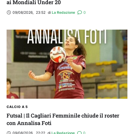
ai Mondiali Under 20
09/08/2026
,
23:52
di 
La Redazione
0
CALCIO A 5
Futsal | Il Cagliari Femminile chiude il roster
con Annalisa Foti
09/08/2026
,
22:22
di 
La Redazione
0