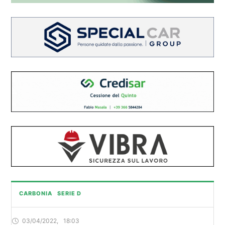
CARBONIA
SERIE D
03/04/2022
,
18:03