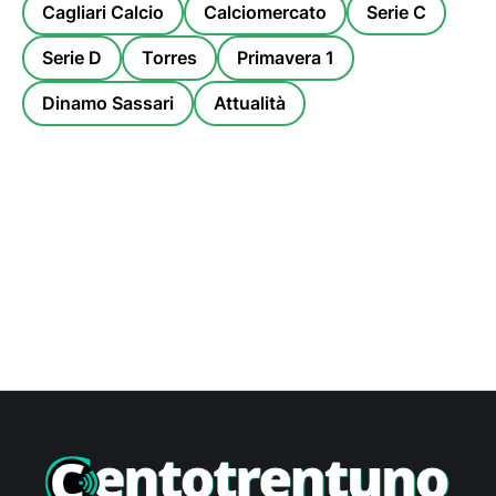
Cagliari Calcio
Calciomercato
Serie C
Serie D
Torres
Primavera 1
Dinamo Sassari
Attualità