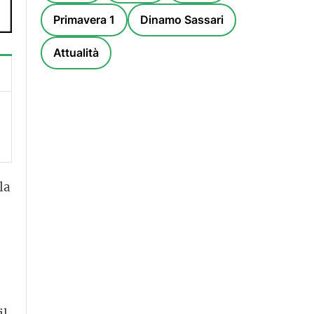
Primavera 1
Dinamo Sassari
Attualità
la
il