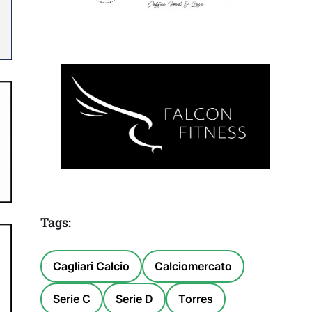
Tags:
Cagliari Calcio
Calciomercato
Serie C
Serie D
Torres