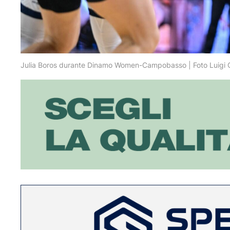
Julia Boros durante Dinamo Women-Campobasso | Foto Luigi