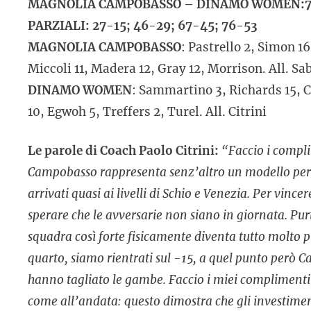
MAGNOLIA CAMPOBASSO – DINAMO WOMEN:7
PARZIALI: 27-15; 46-29; 67-45; 76-53
MAGNOLIA CAMPOBASSO
: Pastrello 2, Simon 1
Miccoli 11, Madera 12, Gray 12, Morrison. All. Sab
DINAMO WOMEN
: Sammartino 3, Richards 15, C
10, Egwoh 5, Treffers 2, Turel. All. Citrini
Le parole di Coach Paolo Citrini:
“Faccio i compl
Campobasso rappresenta senz’altro un modello per i
arrivati quasi ai livelli di Schio e Venezia. Per vincer
sperare che le avversarie non siano in giornata. Pu
squadra così forte fisicamente diventa tutto molto p
quarto, siamo rientrati sul -15, a quel punto però Cam
hanno tagliato le gambe. Faccio i miei complimenti 
come all’andata: questo dimostra che gli investiment