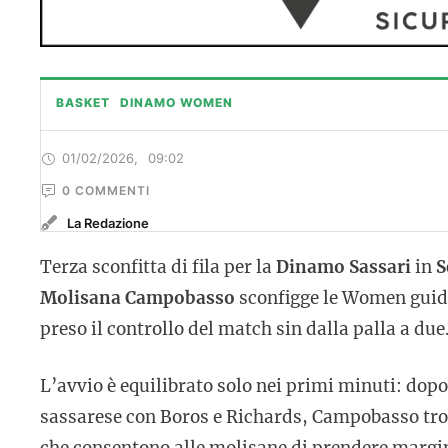
BASKET
DINAMO WOMEN
01/02/2026
,
09:02
0
 COMMENTI
La Redazione
Terza sconfitta di fila per la
Dinamo Sassari
in
S
Molisana Campobasso
sconfigge le Women guida
preso il controllo del match sin dalla palla a due
L’avvio è equilibrato solo nei primi minuti: dopo 
sassarese con Boros e Richards, Campobasso trova
che consentono alle molisane di prendere margine.