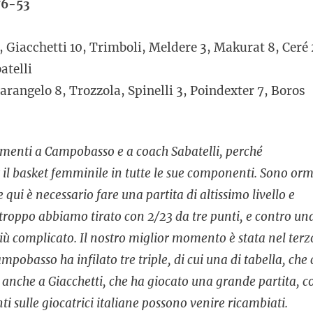
6-53
6, Giacchetti 10, Trimboli, Meldere 3, Makurat 8, Ceré 
atelli
arangelo 8, Trozzola, Spinelli 3, Poindexter 7, Boros
imenti a Campobasso e a coach Sabatelli, perché
l basket femminile in tutte le sue componenti. Sono orm
e qui è necessario fare una partita di altissimo livello e
rtroppo abbiamo tirato con 2/23 da tre punti, e contro un
iù complicato. Il nostro miglior momento è stata nel terz
pobasso ha infilato tre triple, di cui una di tabella, che 
anche a Giacchetti, che ha giocato una grande partita, co
i sulle giocatrici italiane possono venire ricambiati.