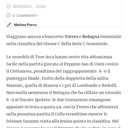
30/05/2021
,
23:04
0
 COMMENTI
Matteo Porcu
Viaggiano ancora a braccetto
Torres
e
Bologna
femminile
nella classifica del Girone C della Serie C femminile.
Le rossoblù di Tore Arca hanno avuto vita abbastanza
facile nella partita giocata al Peppino Sau di Usini contro
il Civitanova, penultima del raggruppamento: 6-0 il
punteggio finale, frutto della doppietta della solita
Marenic, quella di Blasoni e i gol di Lombardo e Redolfi.
Non molla nemmeno il Bologna che ha rifilato un rotondo
8-0 al Ducato Spoleto: le due formazioni rimangono
appaiate in testa a quota 49, con la Torres che affronterà
nella prossima partita il Cella terzultimo mentre le
felsinee faranno visita alla Jesina quinta in classifica. Nel