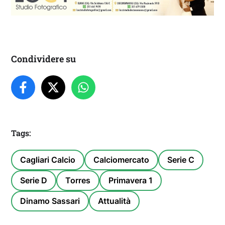
Condividere su
Tags:
Cagliari Calcio
Calciomercato
Serie C
Serie D
Torres
Primavera 1
Dinamo Sassari
Attualità