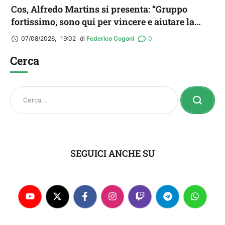
Cos, Alfredo Martins si presenta: “Gruppo
fortissimo, sono qui per vincere e aiutare la
squadra. Idolo? Mi ispiro a Romario”
07/08/2026
,
19:02
di 
Federico Cogoni
0
Cerca
SEGUICI ANCHE SU