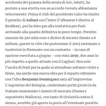
accelerata dei granata della serata di ieri, infatti, ha
portato a una stretta con un accordo trovato abbastanza
velocemente. Prima il club del presidente Cairo ha risolto
il prestito di
Asllani
con l’Inter (l’albanese è diretto al
Besiktas), poi ha dato gas alla trattativa per Prati
arrivando alla quadra definitiva in poco tempo. Prestito
oneroso da 300 mila euro e diritto di riscatto fissato a 6
milioni, queste le cifre che porteranno il 2003 ravennate a
trasferirsi in Piemonte con un contratto – in caso di
opzione esercitata a giugno – con vista
2030
, due anni in
più rispetto a quello attuale con il Cagliari. Non solo
l’uscita di Prati per la quale si attendono soltanto visite e
firme, ma anche una nuova idea per il reparto offensivo
con l’idea
Benjamin
Dominguez
nata all’improvviso.
L’argentino del Bologna, confermato pochi giorni fa da
Italiano nonostante i rumors di mercato (Parma e
soprattutto Mallorca), con tanto di titolarità contro il
Genoa, avrebbe già aperto la porta all’eventuale prestito