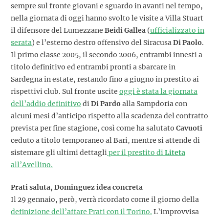
sempre sul fronte giovani e sguardo in avanti nel tempo,
nella giornata di oggi hanno svolto le visite a Villa Stuart
il difensore del Lumezzane
Beidi Gallea
(
ufficializzato in
serata
) e l’esterno destro offensivo del Siracusa
Di Paolo
.
Il primo classe 2005, il secondo 2006, entrambi innesti a
titolo definitivo ed entrambi pronti a sbarcare in
Sardegna in estate, restando fino a giugno in prestito ai
rispettivi club. Sul fronte uscite
oggi è stata la giornata
dell’addio definitivo
di
Di Pardo
alla Sampdoria con
alcuni mesi d’anticipo rispetto alla scadenza del contratto
prevista per fine stagione, così come ha salutato
Cavuoti
ceduto a titolo temporaneo al Bari, mentre si attende di
sistemare gli ultimi dettagli
per il prestito di
Liteta
all’Avellino.
Prati saluta, Dominguez idea concreta
Il 29 gennaio, però, verrà ricordato come il giorno della
definizione dell’affare Prati con il Torino.
L’improvvisa