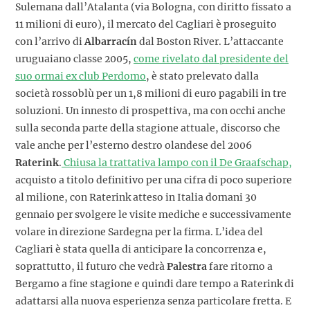
Sulemana dall’Atalanta (via Bologna, con diritto fissato a
11 milioni di euro), il mercato del Cagliari è proseguito
con l’arrivo di
Albarracín
dal Boston River. L’attaccante
uruguaiano classe 2005,
come rivelato dal presidente del
suo ormai ex club Perdomo
, è stato prelevato dalla
società rossoblù per un 1,8 milioni di euro pagabili in tre
soluzioni. Un innesto di prospettiva, ma con occhi anche
sulla seconda parte della stagione attuale, discorso che
vale anche per l’esterno destro olandese del 2006
Raterink
.
Chiusa la trattativa lampo con il De Graafschap,
acquisto a titolo definitivo per una cifra di poco superiore
al milione, con Raterink atteso in Italia domani 30
gennaio per svolgere le visite mediche e successivamente
volare in direzione Sardegna per la firma. L’idea del
Cagliari è stata quella di anticipare la concorrenza e,
soprattutto, il futuro che vedrà
Palestra
fare ritorno a
Bergamo a fine stagione e quindi dare tempo a Raterink di
adattarsi alla nuova esperienza senza particolare fretta. E