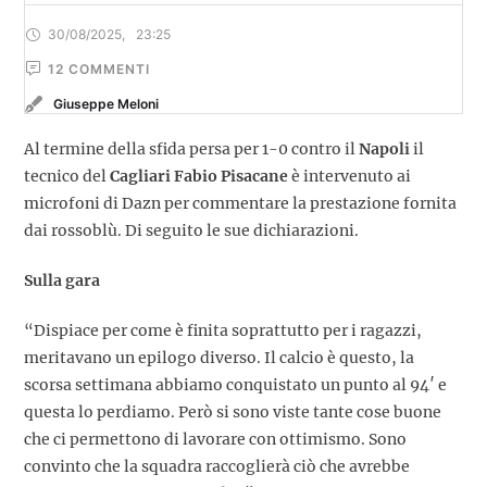
30/08/2025
,
23:25
12
 COMMENTI
Giuseppe Meloni
Al termine della sfida persa per 1-0 contro il
Napoli
il
tecnico del
Cagliari Fabio Pisacane
è intervenuto ai
microfoni di Dazn per commentare la prestazione fornita
dai rossoblù. Di seguito le sue dichiarazioni.
Sulla gara
“Dispiace per come è finita soprattutto per i ragazzi,
meritavano un epilogo diverso. Il calcio è questo, la
scorsa settimana abbiamo conquistato un punto al 94′ e
questa lo perdiamo. Però si sono viste tante cose buone
che ci permettono di lavorare con ottimismo. Sono
convinto che la squadra raccoglierà ciò che avrebbe