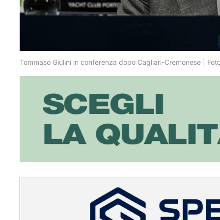
Tommaso Giulini in conferenza dopo Cagliari-Cremonese | Fot