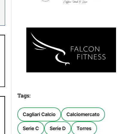
Tags:
Cagliari Calcio
Calciomercato
Serie C
Serie D
Torres