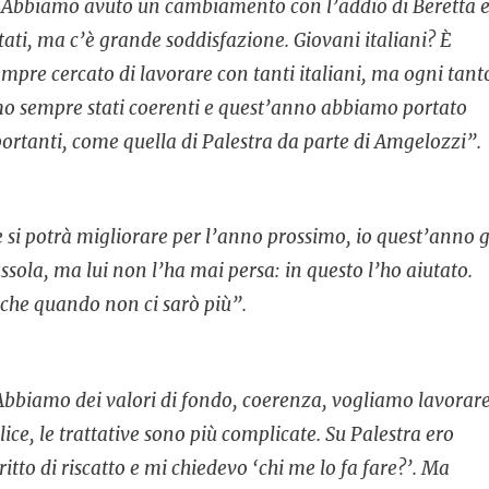
ni. Abbiamo avuto un cambiamento con l’addio di Beretta 
ltati, ma c’è grande soddisfazione. Giovani italiani? È
empre cercato di lavorare con tanti italiani, ma ogni tant
amo sempre stati coerenti e quest’anno abbiamo portato
portanti, come quella di Palestra da parte di Amgelozzi”.
si potrà migliorare per l’anno prossimo, io quest’anno g
ussola, ma lui non l’ha mai persa: in questo l’ho aiutato.
nche quando non ci sarò più”.
Abbiamo dei valori di fondo, coerenza, vogliamo lavorar
e, le trattative sono più complicate. Su Palestra ero
tto di riscatto e mi chiedevo ‘chi me lo fa fare?’. Ma