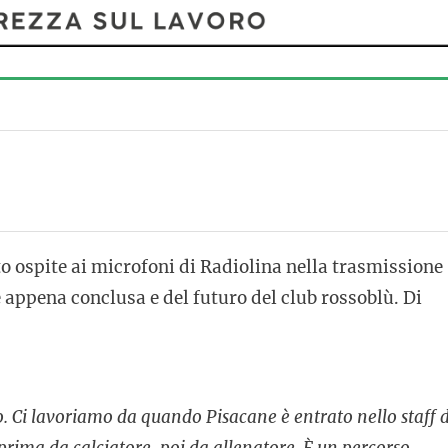
ato ospite ai microfoni di Radiolina nella trasmissione
e appena conclusa e del futuro del club rossoblù. Di
do. Ci lavoriamo da quando Pisacane è entrato nello staff d
i prima da calciatore, poi da allenatore. È un percorso