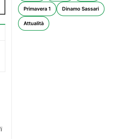
Primavera 1
Dinamo Sassari
Attualità
i