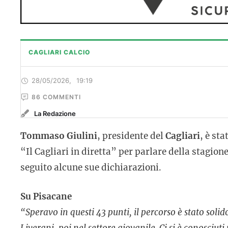
CAGLIARI CALCIO
28/05/2026
,
19:19
86
 COMMENTI
La Redazione
Tommaso Giulini
, presidente del
Cagliari
, è st
“Il Cagliari in diretta” per parlare della stagion
seguito alcune sue dichiarazioni.
Su Pisacane
“Speravo in questi 43 punti, il percorso è stato soli
Liverani, poi nel settore giovanile. Ci si è conosciut