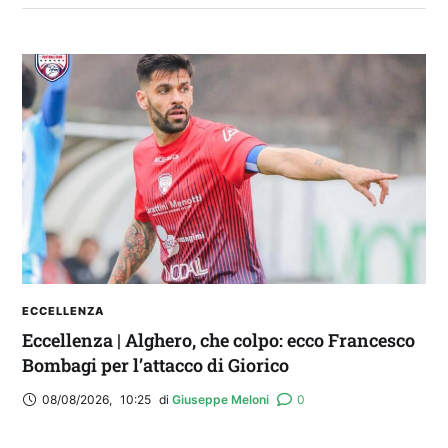
FANTA 131 LIVE | La nuova stagione al
fantacalcio: le novità di Fanta 131 e chi
acquistare
ECCELLENZA
Eccellenza | Alghero, che colpo: ecco Francesco
Bombagi per l’attacco di Giorico
08/08/2026
,
10:25
di 
Giuseppe Meloni
0