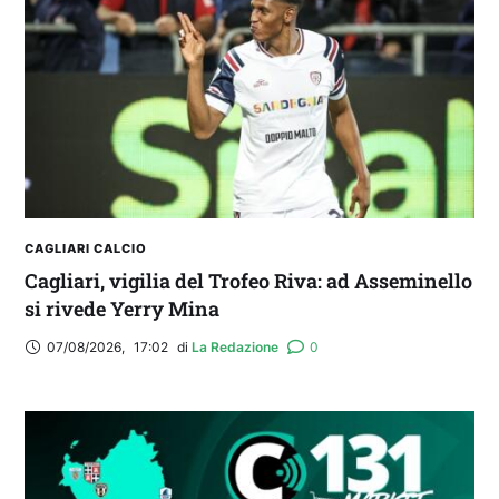
Balliana: “Firmare con la Bora è come andare al
Real Madrid. Ora obiettivo Lunigiana”
CAGLIARI CALCIO
Cagliari, vigilia del Trofeo Riva: ad Asseminello
si rivede Yerry Mina
07/08/2026
,
17:02
di 
La Redazione
0