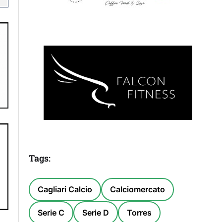
Tags:
Cagliari Calcio
Calciomercato
Serie C
Serie D
Torres