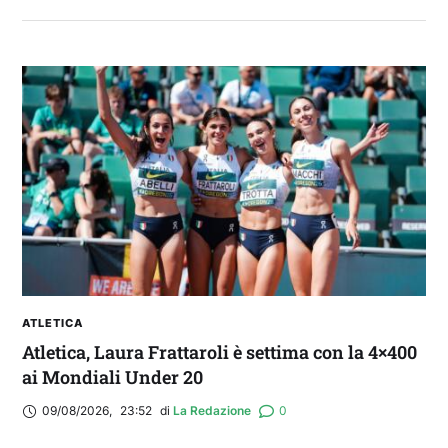
2° TROFEO RIVA | IL POST-PARTITA: commenta
con noi il match tra Cagliari e Nizza
ATLETICA
Atletica, Laura Frattaroli è settima con la 4×400
ai Mondiali Under 20
09/08/2026
,
23:52
di 
La Redazione
0