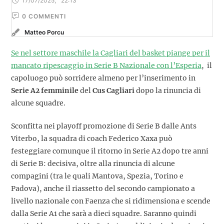
17/07/2025
,
22:13
0
 COMMENTI
Matteo Porcu
Se nel settore maschile la Cagliari del basket piange per il
mancato ripescaggio in Serie B Nazionale con l’Esperia
, il
capoluogo può sorridere almeno per l’inserimento in
Serie A2 femminile
del
Cus Cagliari
dopo la rinuncia di
alcune squadre.
Sconfitta nei playoff promozione di Serie B dalle Ants
Viterbo, la squadra di coach Federico Xaxa può
festeggiare comunque il ritorno in Serie A2 dopo tre anni
di Serie B: decisiva, oltre alla rinuncia di alcune
compagini (tra le quali Mantova, Spezia, Torino e
Padova), anche il riassetto del secondo campionato a
livello nazionale con Faenza che si ridimensiona e scende
dalla Serie A1 che sarà a dieci squadre. Saranno quindi