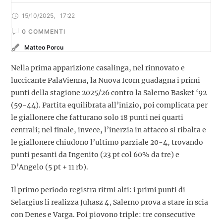
15/10/2025
,
17:22
0
 COMMENTI
Matteo Porcu
Nella prima apparizione casalinga, nel rinnovato e
luccicante PalaVienna, la Nuova Icom guadagna i primi
punti della stagione 2025/26 contro la Salerno Basket ‘92
(59-44). Partita equilibrata all’inizio, poi complicata per
le giallonere che fatturano solo 18 punti nei quarti
centrali; nel finale, invece, l’inerzia in attacco si ribalta e
le giallonere chiudono l’ultimo parziale 20-4, trovando
punti pesanti da Ingenito (23 pt col 60% da tre) e
D’Angelo (5 pt + 11 rb).
Il primo periodo registra ritmi alti: i primi punti di
Selargius li realizza Juhasz 4, Salerno prova a stare in scia
con Denes e Varga. Poi piovono triple: tre consecutive