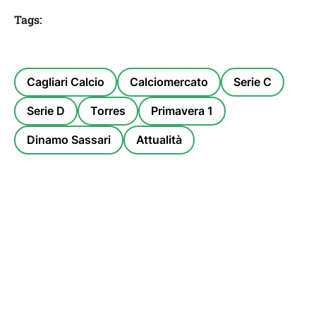
Tags:
Cagliari Calcio
Calciomercato
Serie C
Serie D
Torres
Primavera 1
Dinamo Sassari
Attualità