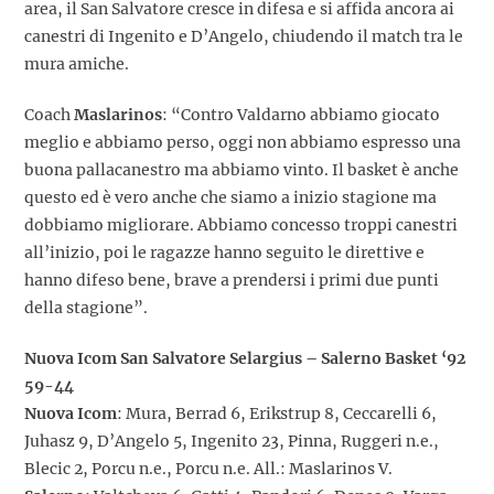
area, il San Salvatore cresce in difesa e si affida ancora ai
canestri di Ingenito e D’Angelo, chiudendo il match tra le
mura amiche.
Coach
Maslarinos
: “Contro Valdarno abbiamo giocato
meglio e abbiamo perso, oggi non abbiamo espresso una
buona pallacanestro ma abbiamo vinto. Il basket è anche
questo ed è vero anche che siamo a inizio stagione ma
dobbiamo migliorare. Abbiamo concesso troppi canestri
all’inizio, poi le ragazze hanno seguito le direttive e
hanno difeso bene, brave a prendersi i primi due punti
della stagione”.
Nuova Icom San Salvatore Selargius – Salerno Basket ‘92
59-44
Nuova Icom
: Mura, Berrad 6, Erikstrup 8, Ceccarelli 6,
Juhasz 9, D’Angelo 5, Ingenito 23, Pinna, Ruggeri n.e.,
Blecic 2, Porcu n.e., Porcu n.e. All.: Maslarinos V.