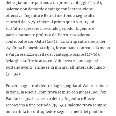
delle giallonere portano a un primo vantaggio (13-8),
Salerno non demorde e spinge con la transizione
offensiva. Ingenito e Berrad mettono a segno altri
canestri dai 6.75. Finisce il primo quarto 21-15. Di
tutt’altro spessore il secondo periodo: Ingenito è
particolarmente prolifica dall’arco, ma Salerno
controbatte con Gatti (24-21). Erikstrup sulla sirena dei
24’ firma l’ennesima tripla, le campane non sono da meno
e Varga realizza quella del vantaggio ospite (27-30).
Selargius soffre in attacco, Valtcheva e compagne si
portano avanti, anche se di misura, all’intervallo lungo
(30-34).
Polveri bagnate al rientro dagli spogliatoi. Salerno elude
la zona, la Nuova Icom trova respiro con Juhasz, poi l’ex
Pandori segna il canestro del +5. Ingenito e Blecic
accorciano a fine periodo (39-40). Salerno trova sempre
nuova linfa in contropiede e segna la metà dei punti in