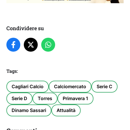
Condividere su
Tags:
Cagliari Calcio
Calciomercato
Serie C
Serie D
Torres
Primavera 1
Dinamo Sassari
Attualità