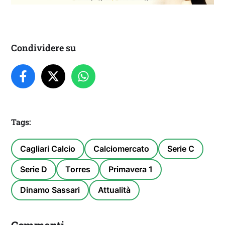
Condividere su
Tags:
Cagliari Calcio
Calciomercato
Serie C
Serie D
Torres
Primavera 1
Dinamo Sassari
Attualità