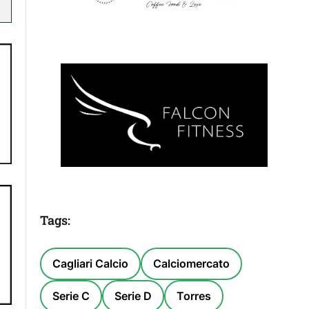
Tags:
Cagliari Calcio
Calciomercato
Serie C
Serie D
Torres