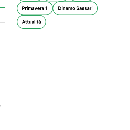
Primavera 1
Dinamo Sassari
Attualità
o