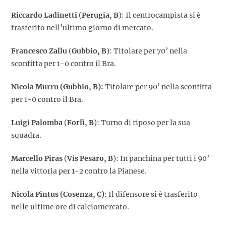
Riccardo Ladinetti
(
Perugia, B
): Il centrocampista si è
trasferito nell’ultimo giorno di mercato.
Francesco Zallu
(
Gubbio, B
): Titolare per 70’ nella
sconfitta per 1-0 contro il Bra.
Nicola Murru (Gubbio, B):
Titolare per 90’ nella sconfitta
per 1-0 contro il Bra.
Luigi Palomba
(
Forlì, B
): Turno di riposo per la sua
squadra.
Marcello Piras
(
Vis Pesaro, B
): In panchina per tutti i 90’
nella vittoria per 1-2 contro la Pianese.
Nicola Pintus (Cosenza, C)
: Il difensore si è trasferito
nelle ultime ore di calciomercato.