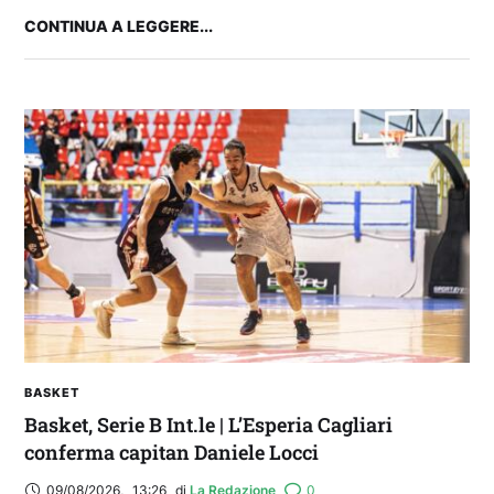
CONTINUA A LEGGERE...
2° TROFEO RIVA | IL POST-PARTITA: commenta
con noi il match tra Cagliari e Nizza
BASKET
Basket, Serie B Int.le | L’Esperia Cagliari
conferma capitan Daniele Locci
09/08/2026
,
13:26
di 
La Redazione
0