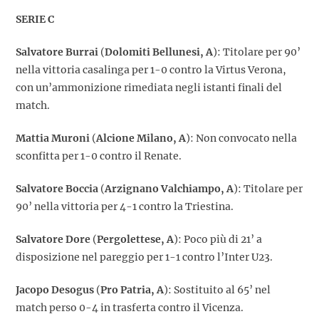
SERIE C
Salvatore Burrai
(
Dolomiti Bellunesi, A
): Titolare per 90’
nella vittoria casalinga per 1-0 contro la Virtus Verona,
con un’ammonizione rimediata negli istanti finali del
match.
Mattia Muroni
(
Alcione Milano, A
): Non convocato nella
sconfitta per 1-0 contro il Renate.
Salvatore Boccia
(
Arzignano Valchiampo, A
): Titolare per
90’ nella vittoria per 4-1 contro la Triestina.
Salvatore Dore
(
Pergolettese, A
): Poco più di 21’ a
disposizione nel pareggio per 1-1 contro l’Inter U23.
Jacopo Desogus
(
Pro Patria, A
): Sostituito al 65’ nel
match perso 0-4 in trasferta contro il Vicenza.