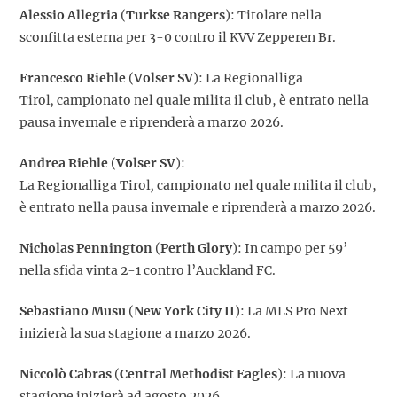
Alessio Allegria
(
Turkse Rangers
): Titolare nella
sconfitta esterna per 3-0 contro il KVV Zepperen Br.
Francesco Riehle
(
Volser SV
): La Regionalliga
Tirol
,
campionato nel quale milita il club, è entrato nella
pausa invernale e riprenderà a marzo 2026.
Andrea Riehle
(
Volser SV
):
La Regionalliga Tirol
,
campionato nel quale milita il club,
è entrato nella pausa invernale e riprenderà a marzo 2026.
Nicholas Pennington
(
Perth Glory
): In campo per 59’
nella sfida vinta 2-1 contro l’Auckland FC.
Sebastiano Musu
(
New York City II
): La MLS Pro Next
inizierà la sua stagione a marzo 2026.
Niccolò Cabras
(
Central Methodist Eagles
): La nuova
stagione inizierà ad agosto 2026.