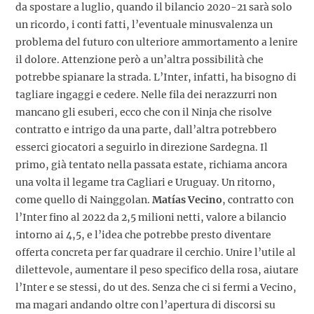
da spostare a luglio, quando il bilancio 2020-21 sarà solo
un ricordo, i conti fatti, l’eventuale minusvalenza un
problema del futuro con ulteriore ammortamento a lenire
il dolore. Attenzione però a un’altra possibilità che
potrebbe spianare la strada. L’Inter, infatti, ha bisogno di
tagliare ingaggi e cedere. Nelle fila dei nerazzurri non
mancano gli esuberi, ecco che con il Ninja che risolve
contratto e intrigo da una parte, dall’altra potrebbero
esserci giocatori a seguirlo in direzione Sardegna. Il
primo, già tentato nella passata estate, richiama ancora
una volta il legame tra Cagliari e Uruguay. Un ritorno,
come quello di Nainggolan.
Matías Vecino
, contratto con
l’Inter fino al 2022 da 2,5 milioni netti, valore a bilancio
intorno ai 4,5, e l’idea che potrebbe presto diventare
offerta concreta per far quadrare il cerchio. Unire l’utile al
dilettevole, aumentare il peso specifico della rosa, aiutare
l’Inter e se stessi, do ut des. Senza che ci si fermi a Vecino,
ma magari andando oltre con l’apertura di discorsi su