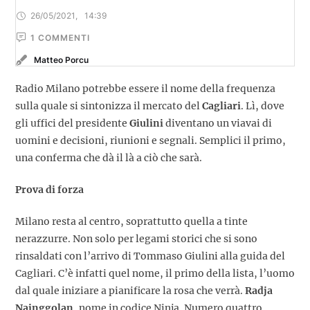
26/05/2021
,
14:39
1
 COMMENTI
Matteo Porcu
Radio Milano potrebbe essere il nome della frequenza
sulla quale si sintonizza il mercato del
Cagliari
. Lì, dove
gli uffici del presidente
Giulini
diventano un viavai di
uomini e decisioni, riunioni e segnali. Semplici il primo,
una conferma che dà il là a ciò che sarà.
Prova di forza
Milano resta al centro, soprattutto quella a tinte
nerazzurre. Non solo per legami storici che si sono
rinsaldati con l’arrivo di Tommaso Giulini alla guida del
Cagliari. C’è infatti quel nome, il primo della lista, l’uomo
dal quale iniziare a pianificare la rosa che verrà.
Radja
Nainggolan,
nome in codice Ninja. Numero quattro