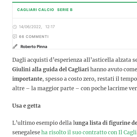
CAGLIARI CALCIO
SERIE B
14/06/2022
,
12:17
66
 COMMENTI
Roberto Pinna
Dagli acquisti d’esperienza all’asticella alzata s
Giulini alla guida del Cagliari
hanno avuto come f
importante
, spesso a costo zero, restati il temp
altre – la maggior parte – con poche lacrime ver
Usa e getta
L’ultimo esempio della l
unga lista di figurine d
senegalese
ha risolto il suo contratto con Il Cagli