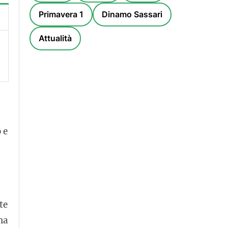
Primavera 1
Dinamo Sassari
Attualità
 e
te
na