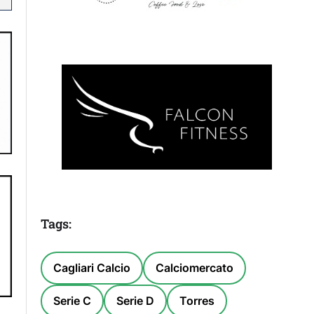
Tags:
Cagliari Calcio
Calciomercato
Serie C
Serie D
Torres