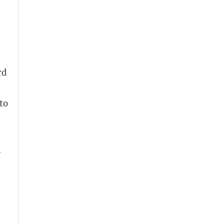
rd
to
i
a