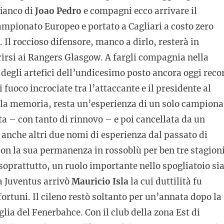
fianco di
Joao Pedro
e compagni ecco arrivare il
mpionato Europeo e portato a Cagliari a costo zero
 Il roccioso difensore, manco a dirlo, resterà in
rirsi ai Rangers Glasgow. A fargli compagnia nella
degli artefici dell’undicesimo posto ancora oggi reco
 fuoco incrociate tra l’attaccante e il presidente al
la memoria, resta un’esperienza di un solo campiona
a – con tanto di rinnovo – e poi cancellata da un
 anche altri due nomi di esperienza dal passato di
on la sua permanenza in rossoblù per ben tre stagion
 soprattutto, un ruolo importante nello spogliatoio si
a Juventus arrivò
Mauricio Isla
la cui duttilità fu
ortuni. Il cileno restò soltanto per un’annata dopo la
glia del Fenerbahce. Con il club della zona Est di