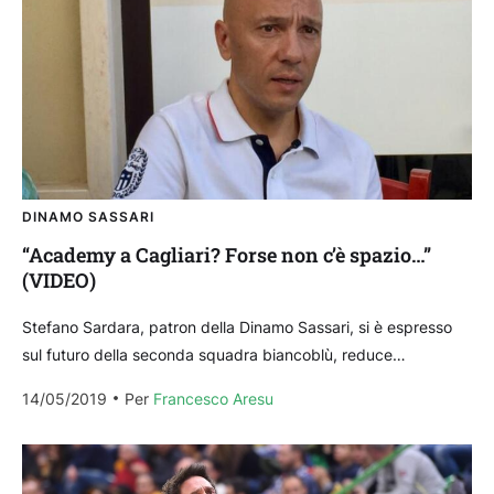
DINAMO SASSARI
“Academy a Cagliari? Forse non c’è spazio…”
(VIDEO)
Stefano Sardara, patron della Dinamo Sassari, si è espresso
sul futuro della seconda squadra biancoblù, reduce
dall’ondivaga esperienza cagliaritana in A2. Così Sardara ai
14/05/2019
Per 
Francesco Aresu
microfoni...