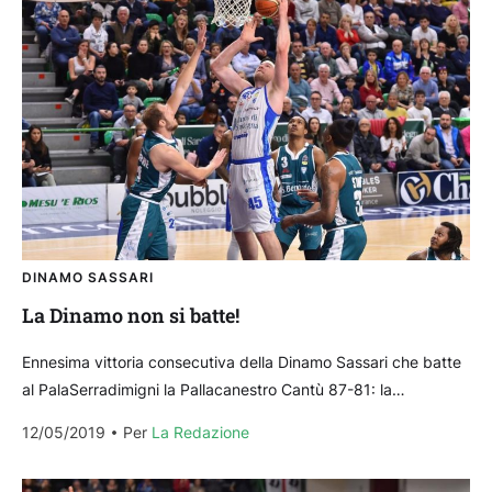
DINAMO SASSARI
La Dinamo non si batte!
Ennesima vittoria consecutiva della Dinamo Sassari che batte
al PalaSerradimigni la Pallacanestro Cantù 87-81: la
contemporanea sconfitta di Brindisi con Trento (76-81)
12/05/2019
Per 
La Redazione
permette ai biancoblu...