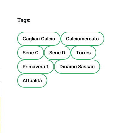
Tags:
Cagliari Calcio
Calciomercato
Serie C
Serie D
Torres
Primavera 1
Dinamo Sassari
Attualità