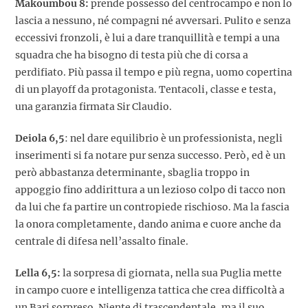
Makoumbou 8:
prende possesso del centrocampo e non lo
lascia a nessuno, né compagni né avversari. Pulito e senza
eccessivi fronzoli, è lui a dare tranquillità e tempi a una
squadra che ha bisogno di testa più che di corsa a
perdifiato. Più passa il tempo e più regna, uomo copertina
di un playoff da protagonista. Tentacoli, classe e testa,
una garanzia firmata Sir Claudio.
Deiola 6,5
: nel dare equilibrio è un professionista, negli
inserimenti si fa notare pur senza successo. Però, ed è un
però abbastanza determinante, sbaglia troppo in
appoggio fino addirittura a un lezioso colpo di tacco non
da lui che fa partire un contropiede rischioso. Ma la fascia
la onora completamente, dando anima e cuore anche da
centrale di difesa nell’assalto finale.
Lella 6,5:
la sorpresa di giornata, nella sua Puglia mette
in campo cuore e intelligenza tattica che crea difficoltà a
un Bari sorpreso. Niente di trascendentale, ma il suo