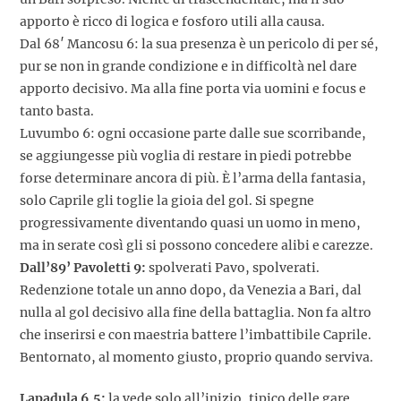
apporto è ricco di logica e fosforo utili alla causa.
Dal 68′ Mancosu 6: la sua presenza è un pericolo di per sé,
pur se non in grande condizione e in difficoltà nel dare
apporto decisivo. Ma alla fine porta via uomini e focus e
tanto basta.
Luvumbo 6: ogni occasione parte dalle sue scorribande,
se aggiungesse più voglia di restare in piedi potrebbe
forse determinare ancora di più. È l’arma della fantasia,
solo Caprile gli toglie la gioia del gol. Si spegne
progressivamente diventando quasi un uomo in meno,
ma in serate così gli si possono concedere alibi e carezze.
Dall’89’ Pavoletti 9:
spolverati Pavo, spolverati.
Redenzione totale un anno dopo, da Venezia a Bari, dal
nulla al gol decisivo alla fine della battaglia. Non fa altro
che inserirsi e con maestria battere l’imbattibile Caprile.
Bentornato, al momento giusto, proprio quando serviva.
Lapadula 6,5:
la vede solo all’inizio, tipico delle gare