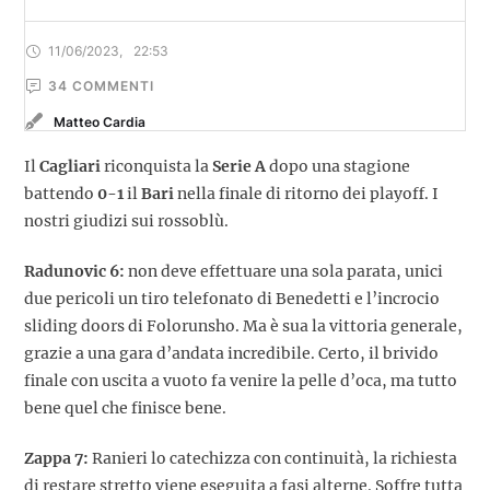
11/06/2023
,
22:53
34
 COMMENTI
Matteo Cardia
Il
Cagliari
riconquista la
Serie A
dopo una stagione
battendo
0-1
il
Bari
nella finale di ritorno dei playoff. I
nostri giudizi sui rossoblù.
Radunovic 6:
non deve effettuare una sola parata, unici
due pericoli un tiro telefonato di Benedetti e l’incrocio
sliding doors di Folorunsho. Ma è sua la vittoria generale,
grazie a una gara d’andata incredibile. Certo, il brivido
finale con uscita a vuoto fa venire la pelle d’oca, ma tutto
bene quel che finisce bene.
Zappa 7:
Ranieri lo catechizza con continuità, la richiesta
di restare stretto viene eseguita a fasi alterne. Soffre tutta