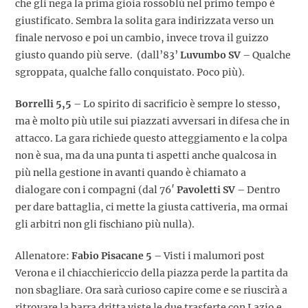
che gli nega la prima gioia rossoblù nel primo tempo è
giustificato. Sembra la solita gara indirizzata verso un
finale nervoso e poi un cambio, invece trova il guizzo
giusto quando più serve. (dall’83’
Luvumbo SV
– Qualche
sgroppata, qualche fallo conquistato. Poco più).
Borrelli 5,5
– Lo spirito di sacrificio è sempre lo stesso,
ma è molto più utile sui piazzati avversari in difesa che in
attacco. La gara richiede questo atteggiamento e la colpa
non è sua, ma da una punta ti aspetti anche qualcosa in
più nella gestione in avanti quando è chiamato a
dialogare con i compagni (dal 76′
Pavoletti SV
– Dentro
per dare battaglia, ci mette la giusta cattiveria, ma ormai
gli arbitri non gli fischiano più nulla).
Allenatore:
Fabio Pisacane 5
– Visti i malumori post
Verona e il chiacchiericcio della piazza perde la partita da
non sbagliare. Ora sarà curioso capire come e se riuscirà a
ritrovare la barra dritta viste le due trasferte con Lazio e