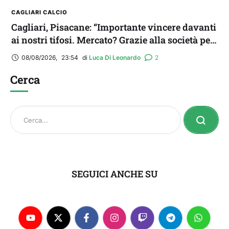
CAGLIARI CALCIO
Cagliari, Pisacane: “Importante vincere davanti
ai nostri tifosi. Mercato? Grazie alla società per
il triplo colpo”
08/08/2026
,
23:54
di 
Luca Di Leonardo
2
Cerca
SEGUICI ANCHE SU