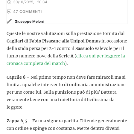
30/10/2025
,
20:34
47
 COMMENTI
Giuseppe Meloni
Queste le nostre valutazioni sulla prestazione fornita dal
Cagliari
di
Fabio Pisacane alla Unipol Domus
in occasione
della sfida persa per 2-1 contro il
Sassuolo
valevole per il
turno numero nove della
Serie A
(
clicca qui per leggere la
cronaca completa del match
).
Caprile 6
– Nel primo tempo non deve fare miracoli ma si
limita a qualche intervento di ordinaria amministrazione
per uno come lui. Sulla punizione può di più? Battuta
veramente bene con una traiettoria difficilissima da
leggere.
Zappa 6,5 –
Fa una signora partita. Difende generalmente
con ordine e spinge con costanza. Mette dentro diversi