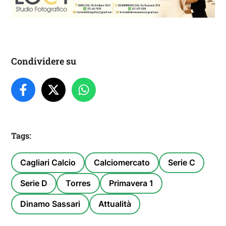
Condividere su
Tags:
Cagliari Calcio
Calciomercato
Serie C
Serie D
Torres
Primavera 1
Dinamo Sassari
Attualità