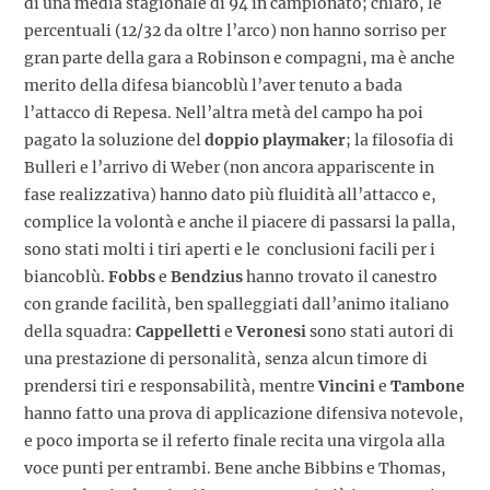
di una media stagionale di 94 in campionato; chiaro, le
percentuali (12/32 da oltre l’arco) non hanno sorriso per
gran parte della gara a Robinson e compagni, ma è anche
merito della difesa biancoblù l’aver tenuto a bada
l’attacco di Repesa. Nell’altra metà del campo ha poi
pagato la soluzione del
doppio playmaker
; la filosofia di
Bulleri e l’arrivo di Weber (non ancora appariscente in
fase realizzativa) hanno dato più fluidità all’attacco e,
complice la volontà e anche il piacere di passarsi la palla,
sono stati molti i tiri aperti e le conclusioni facili per i
biancoblù.
Fobbs
e
Bendzius
hanno trovato il canestro
con grande facilità, ben spalleggiati dall’animo italiano
della squadra:
Cappelletti
e
Veronesi
sono stati autori di
una prestazione di personalità, senza alcun timore di
prendersi tiri e responsabilità, mentre
Vincini
e
Tambone
hanno fatto una prova di applicazione difensiva notevole,
e poco importa se il referto finale recita una virgola alla
voce punti per entrambi. Bene anche Bibbins e Thomas,