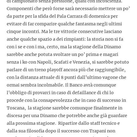
di campionato senza pressione, quasi con incoscienza.
Componenti che però forse sarà necessario mettere un po’
da parte per la sfida del Pala Carrara di domenica per
evitare di far comparire qualche fantasma negli ultimi
cinque incontri. Ma le tre vittorie consecutive lasciano
anche qualche spazio a dei rimpianti: la storia non si fa
con i se e con i ma, certo, ma la stagione della Dinamo
sarebbe anche potuta svoltare un po’ prima e magari
senza i ko con Napoli, Scafati e Venezia, si sarebbe potuto
parlare di un treno playoff ancora più che raggiungibile,
con la distanza attuale di 8 punti dall’ultimo vagone che
ormai sembra incolmabile. Il Banco avrà comunque
l’obbligo di provarci in caso di defaillance di chi lo
procede con la consapevolezza che in caso di successo in
Toscana, la stagione sarebbe comunque finalmente in
discesa per una Dinamo che potrebbe anche già guardare
alla prossima stagione. Ripartire dallo staff tecnico e
dalla sua filosofia dopo il successo con Trapani non