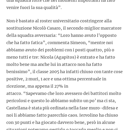
una squadra forte che nei momenti importanti ha fato
venire fuori la sua qualità”.
Non è bastato al roster universitario costringere alla
sostituzione Nicolò Casaro, il secondo miglior marcatore
della squadra avversaria: “Loro hanno avuto l’opposto
che ha fatto fatica”, commenta Simeon, “mentre noi
abbiamo avuto dei problemi con i posti quattro, più o
meno tutti e tre: Nicola (Agapitos) è entrato e ha fatto
molto bene ma anche lui in attacco non ha fatto
benissimo”, il classe 2005 ha infatti chiuso con tante cose
positive, 2 muri, 1 ace e una ottima percentuale in
ricezione, ma appena il 27% in
attacco. “Sapevamo che loro avessero dei battitori molto
pericolosi e questo lo abbiamo subito un po’ ma ci sta,
Castellana è stata più ordinata nella fase muro-difesa e
noi li abbiamo fatto parecchio caos. Iervolino ha chiuso
con 30 punti e ha giocato davvero bene, però in alcune
situazioni potevamo gestirlo o toccarlo meglio e non ci