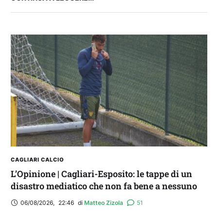
Balliana: “Firmare con la Bora è come andare al
Real Madrid. Ora obiettivo Lunigiana”
CAGLIARI CALCIO
L’Opinione | Cagliari-Esposito: le tappe di un
disastro mediatico che non fa bene a nessuno
06/08/2026
,
22:46
di 
Matteo Zizola
51