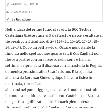
24/03/2026
,
09:20
0
 COMMENTI
La Redazione
Nell’andata del primo turno play off, la
BCC Tecbus
Castellana Grotte
vince al PalaPirastu e riesce a esultare al
tie break con il risultato di 2-3 (25-21, 20-25, 27-25, 18-
25, 11-15). Dopo un bell’avvio di Gara1 e nonostante la
rimonta nello spettacolare quarto set, il
Cus Cagliari
non
riesce a partire con un successo nella serie e tra una
settimana riprenderà il discorso con la trasferta in Puglia:
domenica prossima alle 18 sarà ritorno. E la squadra
allenata da
Lorenzo Simeon
, dopo il lavoro fisico in
mattinata, tornerà ad
allenarsi nel pomeriggio per cercare il modo di costruire
la rimonta e raddrizzare la sfida con Castellana. “È stata
una partita equilibrata”, dice il coach piemontese
ritornando sulla sfida dell’andata, “è stato un peccato