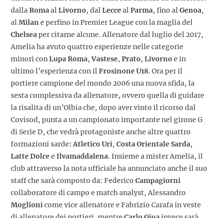
dalla
Roma
al
Livorno
, dal
Lecce
al
Parma
, fino al
Genoa
,
al
Milan
e perfino in Premier League con la maglia del
Chelsea
per citarne alcune. Allenatore dal luglio del 2017,
Amelia ha avuto quattro esperienze nelle categorie
minori con
Lupa Roma
,
Vastese
,
Prato
,
Livorno
e in
ultimo l’esperienza con il
Frosinone U18
. Ora per il
portiere campione del mondo 2006 una nuova sfida, la
sesta complessiva da allenatore, ovvero quella di guidare
la risalita di un’Olbia che, dopo aver vinto il ricorso dal
Covisod, punta a un campionato importante nel girone G
di Serie D, che vedrà protagoniste anche altre quattro
formazioni sarde
: Atletico Uri
,
Costa Orientale Sarda
,
Latte Dolce
e
Ilvamaddalena
. Insieme a mister Amelia, il
club attraverso la nota ufficiale ha annunciato anche il suo
staff che sarà composto da: Federico
Campagiorni
collaboratore di campo e match analyst, Alessandro
Moglioni
come vice allenatore e Fabrizio Carafa in veste
di allenatore dei portieri, mentre
Carlo Giua
invece sarà