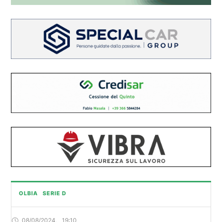
OLBIA
SERIE D
08/08/2024
,
19:10