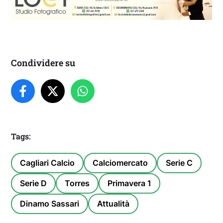
Condividere su
Tags:
Cagliari Calcio
Calciomercato
Serie C
Serie D
Torres
Primavera 1
Dinamo Sassari
Attualità